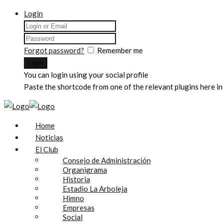
Login
Forgot password?
Remember me
You can login using your social profile
Paste the shortcode from one of the relevant plugins here in
Home
Noticias
El Club
Consejo de Administración
Organigrama
Historia
Estadio La Arboleja
Himno
Empresas
Social