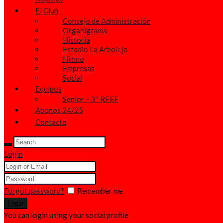
El Club
Consejo de Administración
Organigrama
Historia
Estadio La Arboleja
Himno
Empresas
Social
Equipos
Senior – 3ª RFEF
Abonos 24/25
Contacto
Login
Forgot password?
Remember me
You can login using your social profile