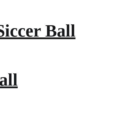
iccer Ball
all