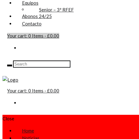
Equipos
Senior – 3ª RFEF
Abonos 24/25
Contacto
Your cart:
0 Items
-
£0.00
Your cart:
0 Items
-
£0.00
Close
Home
Noticias