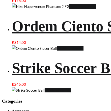
£
176.00
Añadir al carrito
Ordem Ciento S
£
314.00
Añadir al carrito
Strike Soccer B
£
245.00
Añadir al carrito
Categories
Accessory