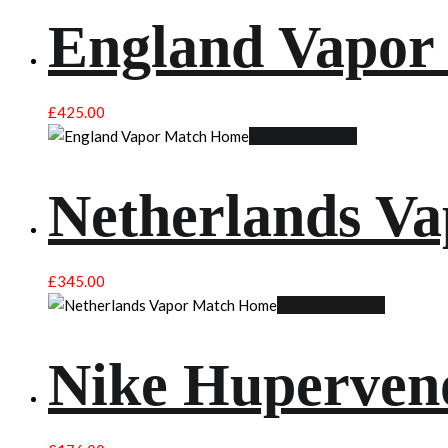
England Vapor
£
425.00
Añadir al carrito
Netherlands V
£
345.00
Añadir al carrito
Nike Huperve