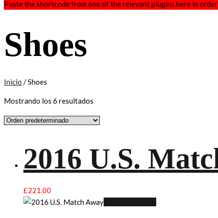
Paste the shortcode from one of the relevant plugins here in order
Shoes
Inicio
/ Shoes
Mostrando los 6 resultados
2016 U.S. Mat
£
221.00
Añadir al carrito