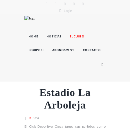
Login
HOME
NOTICIAS
EL CLUB
EQUIPOS
ABONOS 24/25
CONTACTO
Estadio La
Arboleja
1854
El Club Deportivo Cieza juega sus partidos como