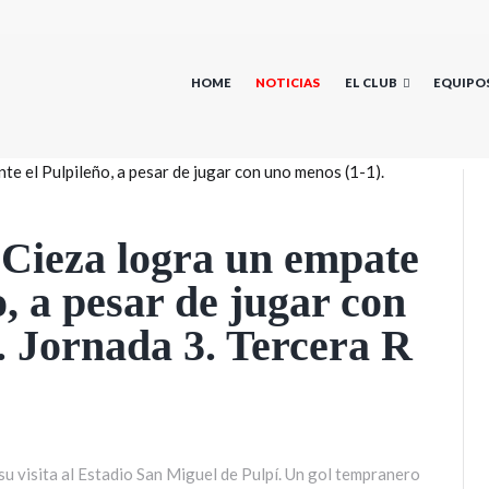
HOME
NOTICIAS
EL CLUB
EQUIPO
Cieza logra un empate
o, a pesar de jugar con
. Jornada 3. Tercera R
su visita al Estadio San Miguel de Pulpí. Un gol tempranero