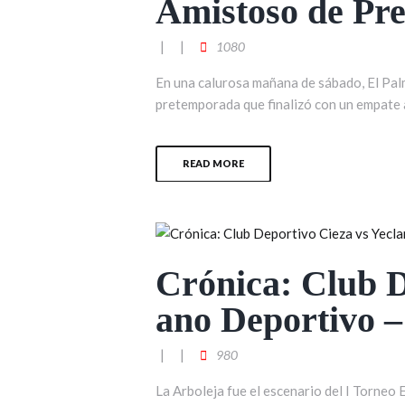
Amistoso de Pr
1080
En una calurosa mañana de sábado, El Pal
pretemporada que finalizó con un empate a 
READ MORE
Crónica: Club D
ano Deportivo –
980
La Arboleja fue el escenario del I Torneo