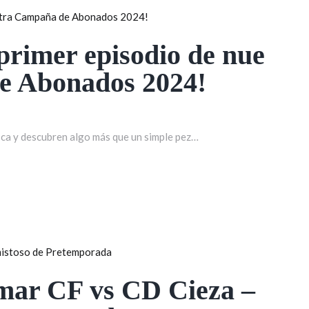
 primer episodio de nue
e Abonados 2024!
sca y descubren algo más que un simple pez…
lmar CF vs CD Cieza –