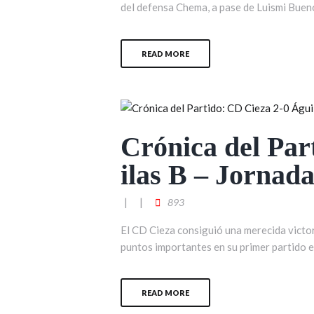
del defensa Chema, a pase de Luismi Bueno
READ MORE
Crónica del Par
ilas B – Jornad
893
El CD Cieza consiguió una merecida victor
puntos importantes en su primer partido en
READ MORE