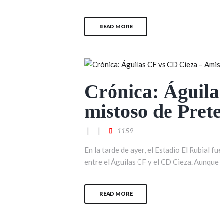
READ MORE
Crónica: Águila
mistoso de Pre
1159
En la tarde de ayer, el Estadio El Rubial 
entre el Águilas CF y el CD Cieza. Aunque
READ MORE