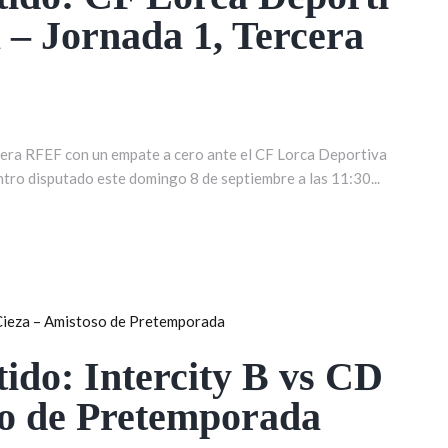
 – Jornada 1, Tercera
rcera RFEF con un empate a cero ante el CF Lorca Deportiva
ntro disputado este domingo 8 de septiembre a las 11:30...
tido: Intercity B vs CD
so de Pretemporada