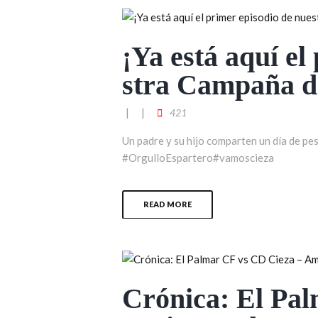
¡Ya está aquí el
stra Campaña d
421
Un padre y su hijo comparten un día de pe
#OrgulloEspartero#vamoscieza
READ MORE
Crónica: El Pa