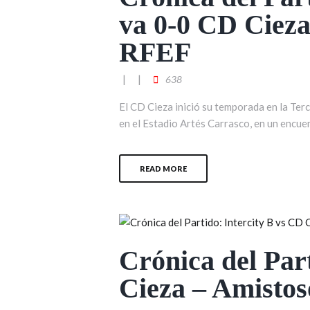
va 0-0 CD Cieza
RFEF
638
El CD Cieza inició su temporada en la Te
en el Estadio Artés Carrasco, en un encue
READ MORE
Crónica del Par
Cieza – Amisto