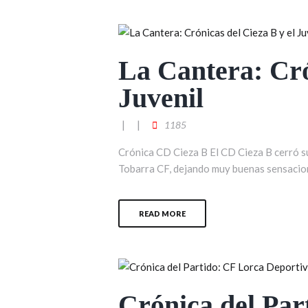
La Cantera: Cró
Juvenil
1185
Crónica CD Cieza B El CD Cieza B cerró s
Tobarra CF, dejando muy buenas sensaciones
READ MORE
Crónica del Par