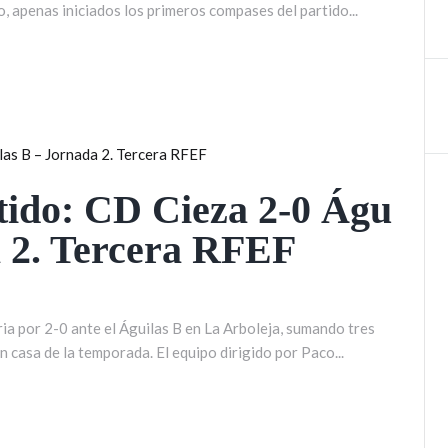
, apenas iniciados los primeros compases del partido...
tido: CD Cieza 2-0 Águ
a 2. Tercera RFEF
ia por 2-0 ante el Águilas B en La Arboleja, sumando tres
 casa de la temporada. El equipo dirigido por Paco...