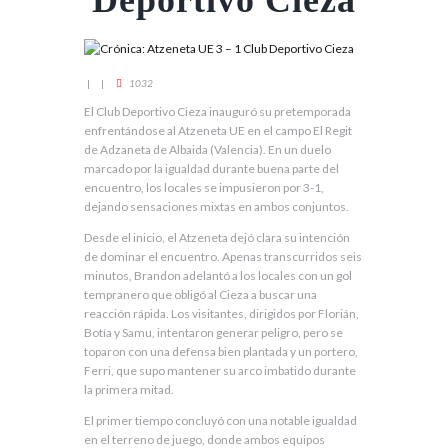
Deportivo Cieza
1032
El Club Deportivo Cieza inauguró su pretemporada
enfrentándose al Atzeneta UE en el campo El Regit
de Adzaneta de Albaida (Valencia). En un duelo
marcado por la igualdad durante buena parte del
encuentro, los locales se impusieron por 3-1,
dejando sensaciones mixtas en ambos conjuntos.
Desde el inicio, el Atzeneta dejó clara su intención
de dominar el encuentro. Apenas transcurridos seis
minutos, Brandon adelantó a los locales con un gol
tempranero que obligó al Cieza a buscar una
reacción rápida. Los visitantes, dirigidos por Florián,
Botía y Samu, intentaron generar peligro, pero se
toparon con una defensa bien plantada y un portero,
Ferri, que supo mantener su arco imbatido durante
la primera mitad.
El primer tiempo concluyó con una notable igualdad
en el terreno de juego, donde ambos equipos