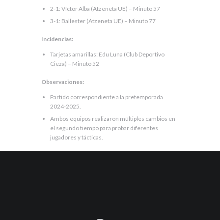
2-1: Víctor Alba (Atzeneta UE) – Minuto 57
3-1: Ballester (Atzeneta UE) – Minuto 77
Incidencias:
Tarjetas amarillas: Edu Luna (Club Deportivo
Cieza) – Minuto 52
Observaciones:
Partido correspondiente a la pretemporada
2024-2025.
Ambos equipos realizaron múltiples cambios en
el segundo tiempo para probar diferentes
jugadores y tácticas.