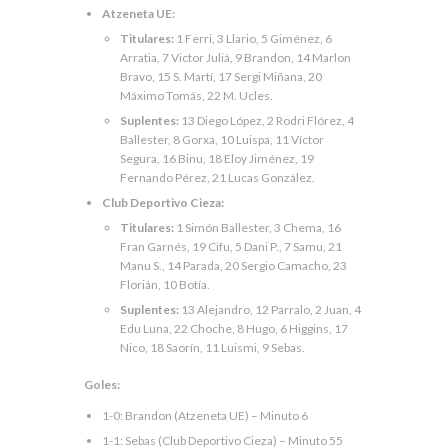
Atzeneta UE:
Titulares:
1 Ferri, 3 Llario, 5 Giménez, 6
Arratia, 7 Victor Juliá, 9 Brandon, 14 Marlon
Bravo, 15 S. Martí, 17 Sergi Miñana, 20
Máximo Tomás, 22 M. Ucles.
Suplentes:
13 Diego López, 2 Rodri Flórez, 4
Ballester, 8 Gorxa, 10 Luispa, 11 Víctor
Segura, 16 Binu, 18 Eloy Jiménez, 19
Fernando Pérez, 21 Lucas González.
Club Deportivo Cieza:
Titulares:
1 Simón Ballester, 3 Chema, 16
Fran Garnés, 19 Cifu, 5 Dani P., 7 Samu, 21
Manu S., 14 Parada, 20 Sergio Camacho, 23
Florián, 10 Botía.
Suplentes:
13 Alejandro, 12 Parralo, 2 Juan, 4
Edu Luna, 22 Choche, 8 Hugo, 6 Higgins, 17
Nico, 18 Saorín, 11 Luismi, 9 Sebas.
Goles:
1-0: Brandon (Atzeneta UE) – Minuto 6
1-1: Sebas (Club Deportivo Cieza) – Minuto 55