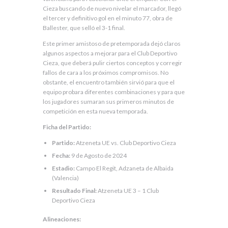
Cieza buscando de nuevo nivelar el marcador, llegó
el tercer y definitivo gol en el minuto 77, obra de
Ballester, que selló el 3-1 final.
Este primer amistoso de pretemporada dejó claros
algunos aspectos a mejorar para el Club Deportivo
Cieza, que deberá pulir ciertos conceptos y corregir
fallos de cara a los próximos compromisos. No
obstante, el encuentro también sirvió para que el
equipo probara diferentes combinaciones y para que
los jugadores sumaran sus primeros minutos de
competición en esta nueva temporada.
Ficha del Partido:
Partido:
Atzeneta UE vs. Club Deportivo Cieza
Fecha:
9 de Agosto de 2024
Estadio:
Campo El Regit, Adzaneta de Albaida
(Valencia)
Resultado Final:
Atzeneta UE 3 – 1 Club
Deportivo Cieza
Alineaciones: