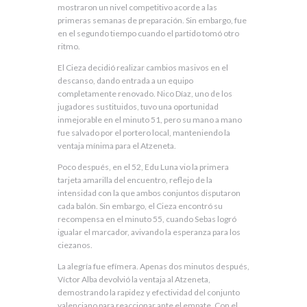
mostraron un nivel competitivo acorde a las
primeras semanas de preparación. Sin embargo, fue
en el segundo tiempo cuando el partido tomó otro
ritmo.
El Cieza decidió realizar cambios masivos en el
descanso, dando entrada a un equipo
completamente renovado. Nico Díaz, uno de los
jugadores sustituidos, tuvo una oportunidad
inmejorable en el minuto 51, pero su mano a mano
fue salvado por el portero local, manteniendo la
ventaja mínima para el Atzeneta.
Poco después, en el 52, Edu Luna vio la primera
tarjeta amarilla del encuentro, reflejo de la
intensidad con la que ambos conjuntos disputaron
cada balón. Sin embargo, el Cieza encontró su
recompensa en el minuto 55, cuando Sebas logró
igualar el marcador, avivando la esperanza para los
ciezanos.
La alegría fue efímera. Apenas dos minutos después,
Víctor Alba devolvió la ventaja al Atzeneta,
demostrando la rapidez y efectividad del conjunto
valenciano para reaccionar ante el empate. Con el