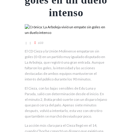
goles en un duelo
intenso
633
El CD Cieza y la Unión Molinense empataron sin
goles (0-0) en un partido muy igualado disputado en
La Arboleja, que registró una gran entrada. Aunque
faltaron los goles, la intensidad y las acciones
destacadas de ambos equipos mantuvieron el
interés del público durante los 90 minutos.
El Cieza, con las bajas sensibles de Edu Luna y
Parada, salió con determinación desde el inicio. En
el minuto 2, Botía probó suerte con un disparo lejano
que pasó cerca del palo. Apenas siete minutos
después, volvió a intentarlo, esta vez con otro tiro
que también se marchó desviado por poco.
La acción más clara para el Cieza llegó en el 14,
cuando Choche conectó un disparo que exigió una