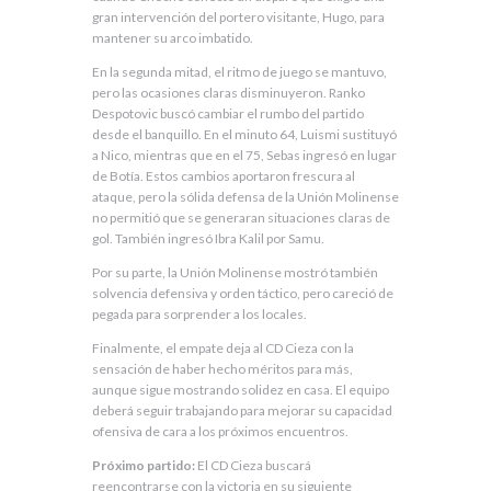
gran intervención del portero visitante, Hugo, para
mantener su arco imbatido.
En la segunda mitad, el ritmo de juego se mantuvo,
pero las ocasiones claras disminuyeron. Ranko
Despotovic buscó cambiar el rumbo del partido
desde el banquillo. En el minuto 64, Luismi sustituyó
a Nico, mientras que en el 75, Sebas ingresó en lugar
de Botía. Estos cambios aportaron frescura al
ataque, pero la sólida defensa de la Unión Molinense
no permitió que se generaran situaciones claras de
gol. También ingresó Ibra Kalil por Samu.
Por su parte, la Unión Molinense mostró también
solvencia defensiva y orden táctico, pero careció de
pegada para sorprender a los locales.
Finalmente, el empate deja al CD Cieza con la
sensación de haber hecho méritos para más,
aunque sigue mostrando solidez en casa. El equipo
deberá seguir trabajando para mejorar su capacidad
ofensiva de cara a los próximos encuentros.
Próximo partido:
El CD Cieza buscará
reencontrarse con la victoria en su siguiente